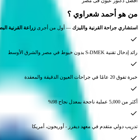
أفضل دكتور عيون فى مصر
من هو
أحمد شعراوي ؟
استشاري جراحة القرنية والليزك
— أول من أجرى
زراعة القرنية البطانية 
رائد إدخال تقنية S-DMEK بدون خيوط في مصر والشرق الأوسط
خبرة تفوق 20 عامًا في جراحات العيون الدقيقة والمعقدة
أكثر من 5,000 عملية ناجحة بمعدل نجاح 98%
تدريب دولي متقدم في معهد ديفرز - أوريجون، أمريكا