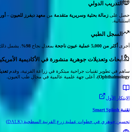
التدريب الدولي
حصل على
زمالة بحثية وسريرية متقدمة
من
معهد ديفرز للعيون – أور
استثنائية.
السجل الطبي
أجرى
أكثر من 5,000 عملية عيون ناجحة
بمعدل نجاح
98%
. يشمل ذلك
أبحاث وتعديلات جوهرية منشورة في الأكاديمية الأمريك
ساهم في تطوير تقنيات جراحية مبتكرة في زراعة القرنية، وقدم
تعدي
Ophthalmology)
، أعلى جهة علمية عالمية في مجال طب العيون.
الابتكار الأول
تقنية Smart Splash
تحسين جوهري في خطوات عملية زرع القرنية السطحية (DALK)