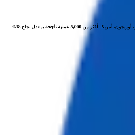
 أوريجون، أمريكا. أكثر من
5,000 عملية ناجحة
بمعدل نجاح 98%.