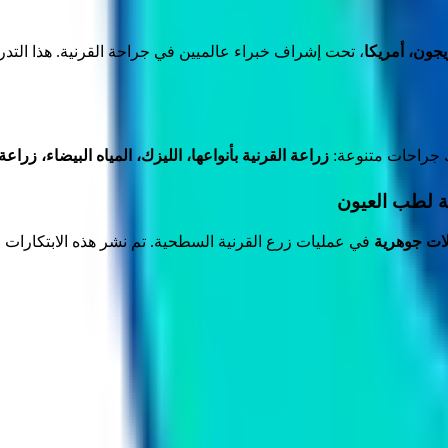
يجون، أمريكا
، تحت إشراف خبراء عالميين في جراحة القرنية. هذا التد
 جراحات متنوعة:
زراعة القرنية بأنواعها، الليزك، المياه البيضاء، زرا
ية لطب العيون
لات جوهرية
في عمليات زرع القرنية السطحية. تم نشر هذه الابتكارات 