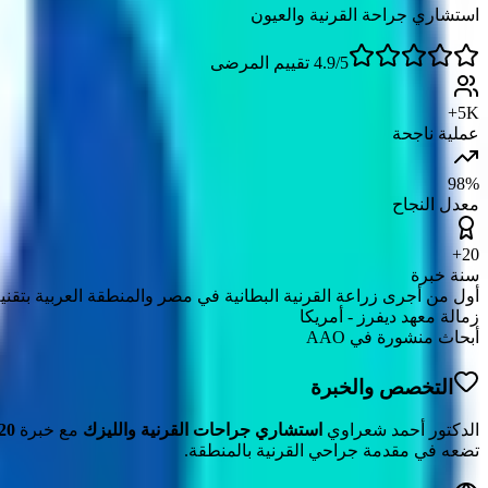
استشاري جراحة القرنية والعيون
4.9/5 تقييم المرضى
5K+
عملية ناجحة
98%
معدل النجاح
20+
سنة خبرة
أول من أجرى زراعة القرنية البطانية في مصر والمنطقة العربية بتقنية -DMEK
زمالة معهد ديفرز - أمريكا
أبحاث منشورة في AAO
التخصص والخبرة
الدكتور أحمد شعراوي
استشاري جراحات القرنية والليزك
مع خبرة
20+ عامً
تضعه في مقدمة جراحي القرنية بالمنطقة.