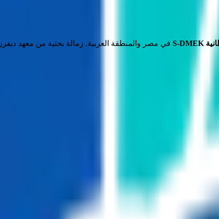
S-DMEK
في مصر والمنطقة العربية. زمالة بحثية من معهد ديفرز،