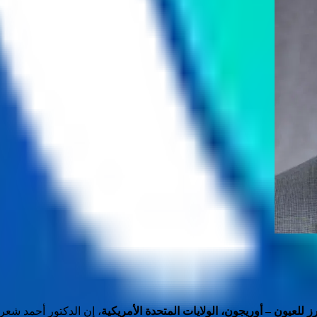
ز للعيون – أوريجون، الولايات المتحدة الأمريكية