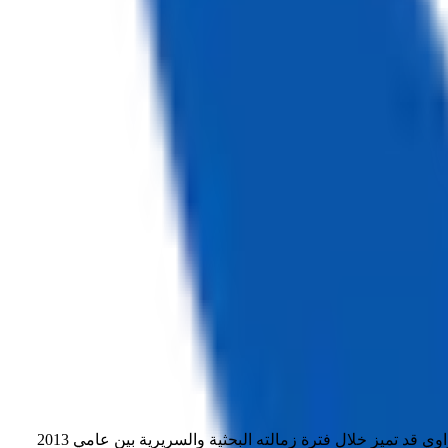
، إن الدكتور أحمد شعراوي قد تميز خلال فترة زمالته البحثية والسريرية بين عامي 2013