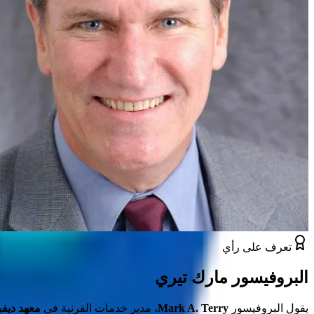
تعرف على رأي
البروفيسور مارك تيري
يقول البروفيسور
Mark A. Terry
، مدير خدمات القرنية في
معهد ديفر