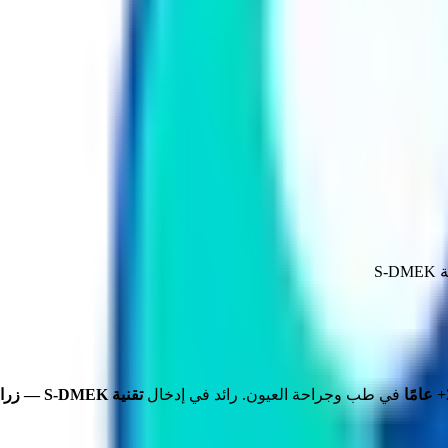
S
ا
في طب وجراحة العيون. رائد في إدخال
تقنية S-DMEK — زراعة القرنية البطانية بدون خيوط